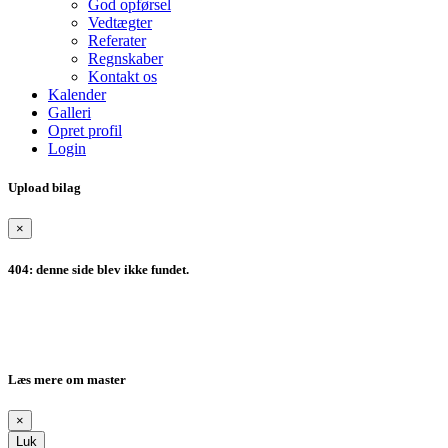
God opførsel
Vedtægter
Referater
Regnskaber
Kontakt os
Kalender
Galleri
Opret profil
Login
Upload bilag
×
404: denne side blev ikke fundet.
Læs mere om master
×
Luk