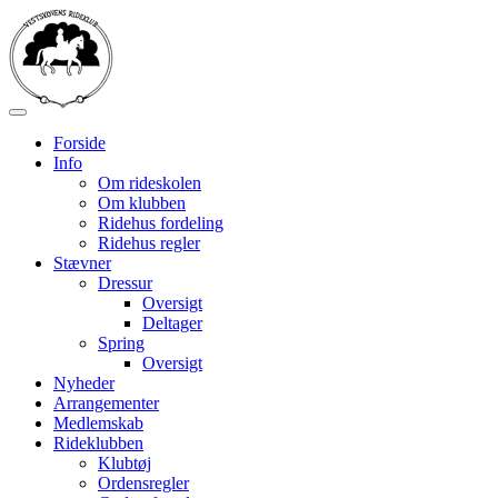
Forside
Info
Om rideskolen
Om klubben
Ridehus fordeling
Ridehus regler
Stævner
Dressur
Oversigt
Deltager
Spring
Oversigt
Nyheder
Arrangementer
Medlemskab
Rideklubben
Klubtøj
Ordensregler