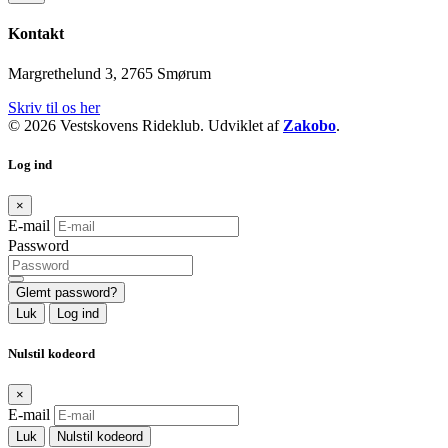
Kontakt
Margrethelund 3, 2765 Smørum
Skriv til os her
© 2026 Vestskovens Rideklub. Udviklet af
Zakobo
.
Log ind
×
E-mail
Password
Glemt password?
Luk
Log ind
Nulstil kodeord
×
E-mail
Luk
Nulstil kodeord